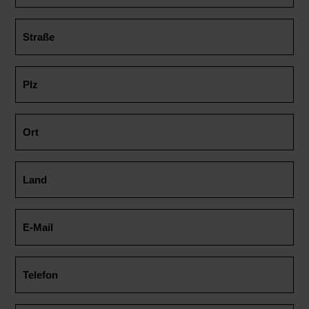
Navigation
Immobilienangebote
überspringen
Bauträgerprojekte
Leistungen
Unternehmen
Unternehmensprofil
Team
Karriere
Referenzen
Kontakt
Die Planreal Gruppe