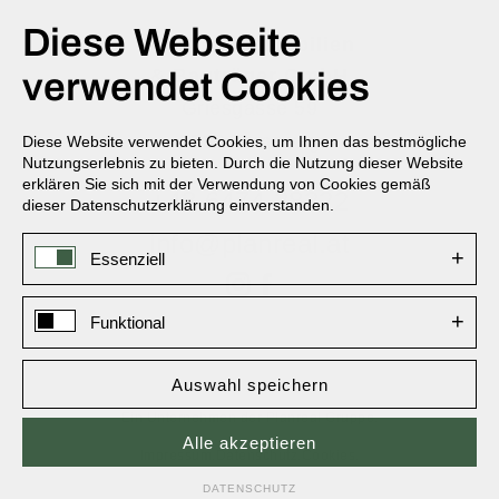
Diese Webseite
Planreal Immobilien
& Bauträger GmbH
verwendet Cookies
Griesgasse 59
5580 Tamsweg
Diese Website verwendet Cookies, um Ihnen das bestmögliche
Nutzungserlebnis zu bieten. Durch die Nutzung dieser Website
erklären Sie sich mit der Verwendung von Cookies gemäß
+43 6474 28222
dieser Datenschutzerklärung einverstanden.
info@planreal.at
+
Essenziell
+
Funktional
Auswahl speichern
Ein Unternehmen der Planreal Gruppe.
Alle akzeptieren
Navigation
Impressum
Datenschutz
Cookies
überspringen
DATENSCHUTZ